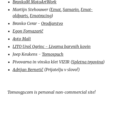
BrankoM MotoArtWork
Martijn Stehouwer (
Emot
, 
Samarin
, 
Emot-
oldparts
, 
Emotracing
)
Branko Cerar - 
Orodjarstvo
Egon Fornazarič
Avto Mali
LITO Uroš Ogrinc - Livarna barvnih kovin
Joep Keukens -
Tomospuch
Pivovarna in vinska klet VIZIR (
Spletna trgovina
)
Adrijan Bernetič
 (Prijatelju v slovo!)
Tomosgp.com is personal non-commercial site!